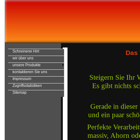
Das 
Schreinerei Hirt
wir über uns
unsere Produkte
kontaktieren Sie uns
Steigern Sie Ihr
Impressum
Es gibt nichts s
Zugriffsstatistiken
Sitemap
Gerade in dieser
und ein paar sch
Perfekte Verarbei
massiv, Ahorn od