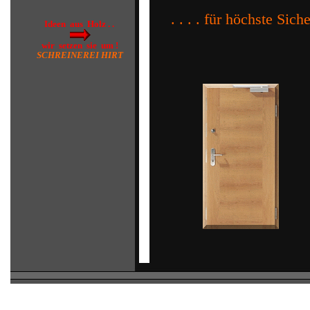
. . . . für höchste Sicher
Ideen aus Holz . .
wir setzen sie um !
SCHREINEREI HIRT